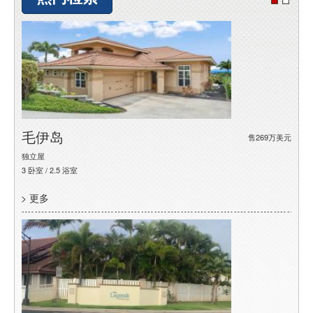
毛伊岛
底
5万美元
售269万美元
独立屋
独立
3 卧室 / 2.5 浴室
/ 0 浴
> 更多
> 更