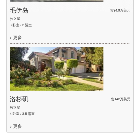
毛伊岛
旧
1万美元
售94.9万美元
独立屋
公寓
3 卧室 / 2 浴室
1 卧室
> 更多
> 更
洛杉矶
售142万美元
独立屋
4 卧室 / 3.5 浴室
> 更多