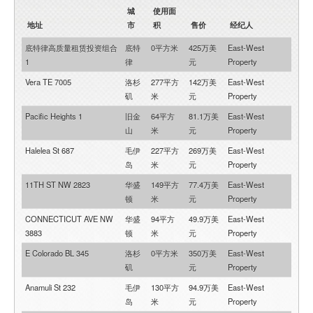
城
使用面
地址
市
积
售价
经纪人
底特律高质量租赁投资组合
底特
0平方米
425万美
East-West
1
律
元
Property
Vera TE 7005
洛杉
277平方
142万美
East-West
矶
米
元
Property
Pacific Heights 1
旧金
64平方
81.1万美
East-West
山
米
元
Property
Halelea St 687
毛伊
227平方
269万美
East-West
岛
米
元
Property
11TH ST NW 2823
华盛
149平方
77.4万美
East-West
顿
米
元
Property
CONNECTICUT AVE NW
华盛
94平方
49.9万美
East-West
3883
顿
米
元
Property
E Colorado BL 345
洛杉
0平方米
350万美
East-West
矶
元
Property
Anamuli St 232
毛伊
130平方
94.9万美
East-West
岛
米
元
Property