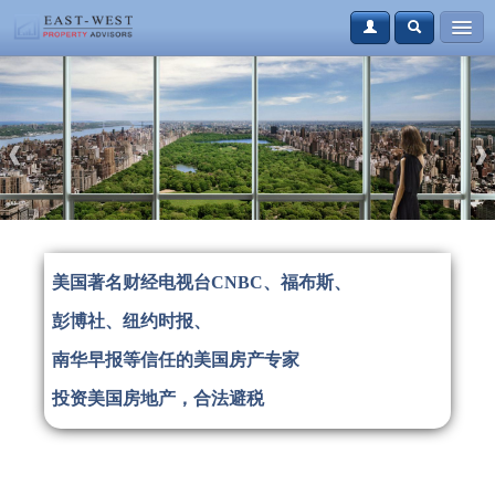
购房
租房
资讯
案例
本地资讯
国著名财经电视台CNBC、福布斯、
联系我们
博社、纽约时报、
登录
免费注册
70
华早报等信任的美国房产专家
资美国房地产，合法避税
1
1 