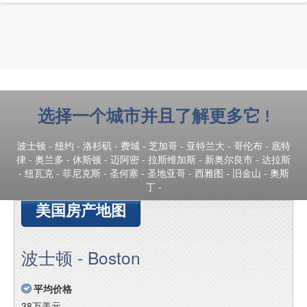
选择一个城市并且了解更多它 !
波士顿
-
纽约
-
洛杉矶
-
费城
-
芝加哥
-
亚特兰大
-
哥伦布
-
底特
律
-
奥兰多
-
休斯顿
-
迈阿密
-
拉斯维加斯
-
新奥尔良市
-
达拉斯
-
纽瓦克
-
菲尼克斯
-
圣何塞
-
圣地亚哥
-
西雅图
-
旧金山
-
奥斯
丁
-
美国房产地图
波士顿 - Boston
平均价格
38万美元