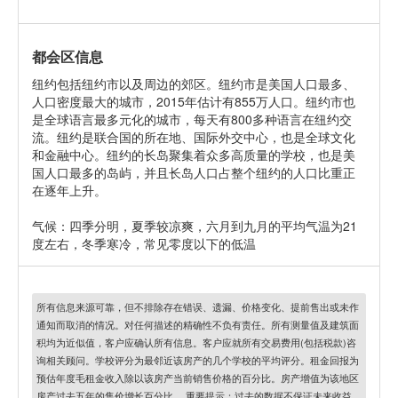
都会区信息
纽约包括纽约市以及周边的郊区。纽约市是美国人口最多、
人口密度最大的城市，2015年估计有855万人口。纽约市也
是全球语言最多元化的城市，每天有800多种语言在纽约交
流。纽约是联合国的所在地、国际外交中心，也是全球文化
和金融中心。纽约的长岛聚集着众多高质量的学校，也是美
国人口最多的岛屿，并且长岛人口占整个纽约的人口比重正
在逐年上升。
气候：四季分明，夏季较凉爽，六月到九月的平均气温为21
度左右，冬季寒冷，常见零度以下的低温
所有信息来源可靠，但不排除存在错误、遗漏、价格变化、提前售出或未作
通知而取消的情况。对任何描述的精确性不负有责任。所有测量值及建筑面
积均为近似值，客户应确认所有信息。客户应就所有交易费用(包括税款)咨
询相关顾问。学校评分为最邻近该房产的几个学校的平均评分。租金回报为
预估年度毛租金收入除以该房产当前销售价格的百分比。房产增值为该地区
房产过去五年的售价增长百分比。 重要提示：过去的数据不保证未来收益。