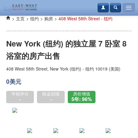
>
主页
>
纽约
>
购房
>
408 West 58th Street - 纽约
购房
租房
New York (纽约) 的独立屋 7 卧室 8
资讯
浴室的房产出售
案例
本地资讯
408 West 58th Street, New York (纽约) - 纽约 10019 (美国)
0美元
联系我们
登录
免费注册
学校评分
租金回报
房价增值
-
-
5年: 96%